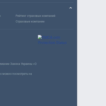
х
Рейтинг страховых компаний
Страховые компании
нимании Закона Украины «О
ах можно посмотреть на