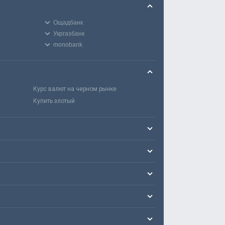
Ощадбанк
Укргазбанк
monobank
Курс валют на черном рынке
Купить злотый