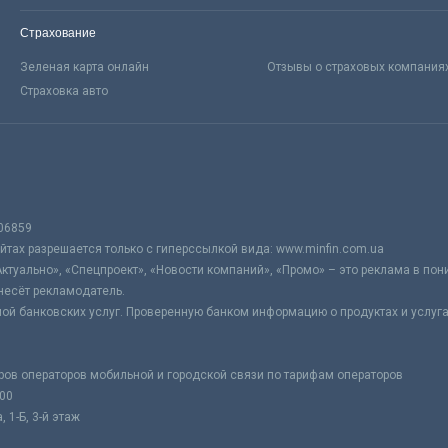
Страхование
Зеленая карта онлайн
Отзывы о страховых компания
Страховка авто
06859
тах разрешается только с гиперссылкой вида: www.minfin.com.ua
Актуально», «Спецпроект», «Новости компаний», «Промо» – это реклама в по
несёт рекламодатель.
ой банковских услуг. Проверенную банком информацию о продуктах и услуг
ров операторов мобильной и городской связи по тарифам операторов
:00
 1-Б, 3-й этаж