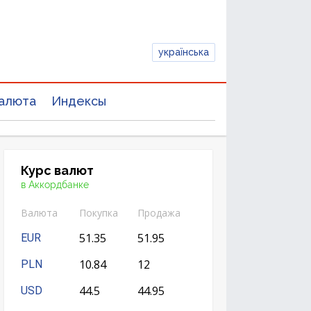
українська
алюта
Индексы
Курс валют
в Аккордбанке
Валюта
Покупка
Продажа
51.35
51.95
EUR
10.84
12
PLN
44.5
44.95
USD