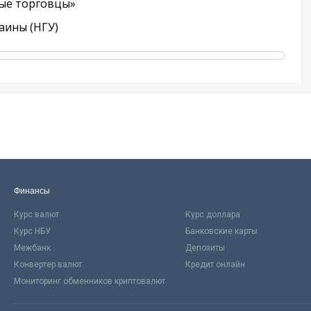
ые торговцы»
аины (НГУ)
Финансы
Курс валют
Курс доллара
Курс НБУ
Банковские карты
Межбанк
Депозиты
Конвертер валют
Кредит онлайн
Мониторинг обменников криптовалют