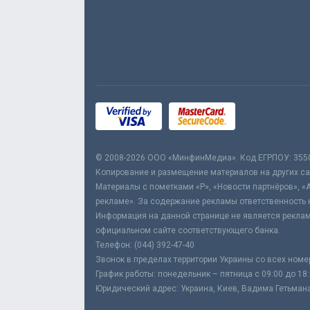
© 2008-2026 ООО «МинфинМедиа». Код ЕГРПОУ: 355
Копирование и размещение материалов на других сай
Материалы с пометками «Р», «Новости партнёров», «
рекламе». За содержание рекламы ответственность 
Информация на данной странице не является реклам
официальном сайте соответствующего банка.
Телефон: (044) 392-47-40
Звонок в пределах территории Украины со всех номе
График работы: понедельник – пятница с 09:00 до 18
Юридический адрес: Украина, Киев, Вадима Гетьмана,