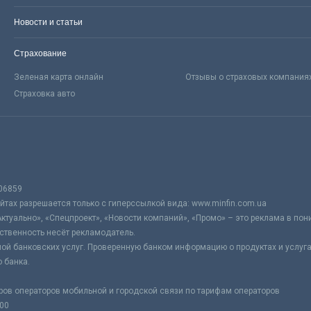
Новости и статьи
Страхование
Зеленая карта онлайн
Отзывы о страховых компания
Страховка авто
06859
тах разрешается только с гиперссылкой вида: www.minfin.com.ua
Актуально», «Спецпроект», «Новости компаний», «Промо» – это реклама в по
ственность несёт рекламодатель.
ой банковских услуг. Проверенную банком информацию о продуктах и услуг
 банка.
ров операторов мобильной и городской связи по тарифам операторов
:00