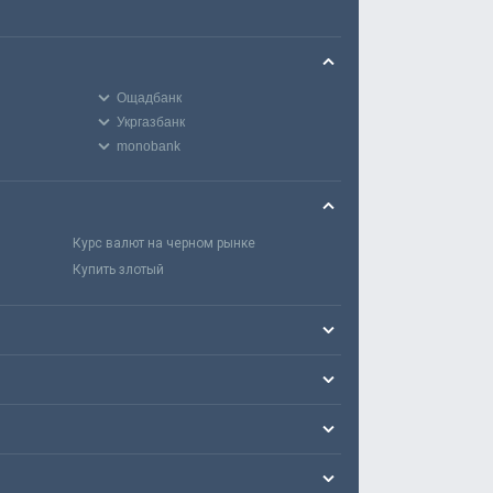
Ощадбанк
Укргазбанк
monobank
Курс валют на черном рынке
Купить злотый