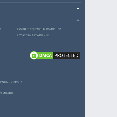
х
Рейтинг страховых компаний
Страховые компании
нимании Закона
ах можно