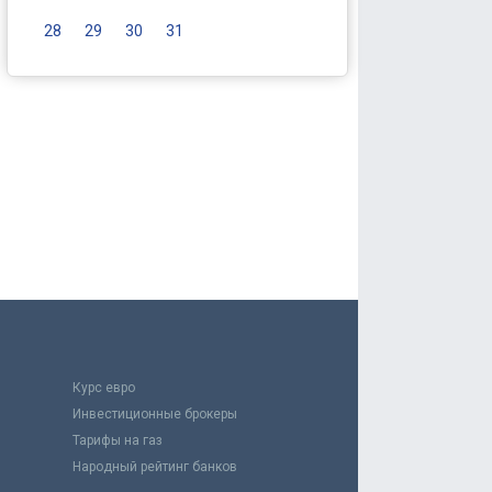
28
29
30
31
Курс евро
Инвестиционные брокеры
Тарифы на газ
Народный рейтинг банков