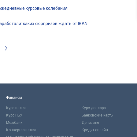
 ежедневные курсовые колебания
аработали: каких сюрпризов ждать от IBAN
Финансы
Курс валют
Курс доллара
Курс НБУ
Банковские карты
Межбанк
Депозиты
Конвертер валют
Кредит онлайн