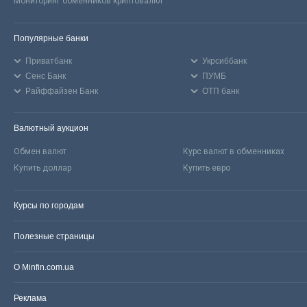
Мониторинг обменников криптовалют
Популярные банки
Приватбанк
Укрсиббанк
Сенс Банк
ПУМБ
Райффайзен Банк
ОТП банк
Валютный аукцион
Обмен валют
Курс валют в обменниках
Купить доллар
Купить евро
Курсы по городам
Полезные страницы
О Minfin.com.ua
Реклама