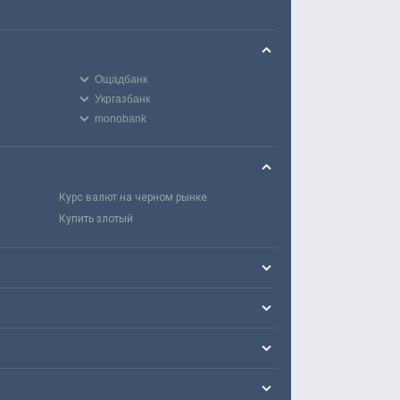
Ощадбанк
Укргазбанк
monobank
Курс валют на черном рынке
Купить злотый