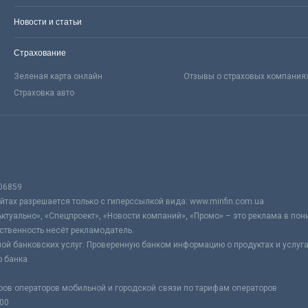
Новости и статьи
Страхование
Зеленая карта онлайн
Отзывы о страховых компания
Страховка авто
06859
тах разрешается только с гиперссылкой вида: www.minfin.com.ua
Актуально», «Спецпроект», «Новости компаний», «Промо» – это реклама в по
ственность несёт рекламодатель.
ой банковских услуг. Проверенную банком информацию о продуктах и услуг
 банка.
ров операторов мобильной и городской связи по тарифам операторов
:00