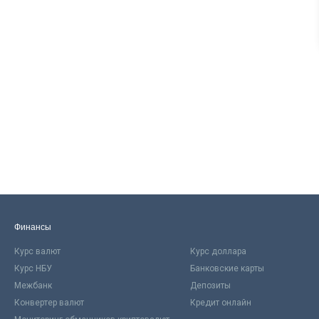
Финансы
Курс валют
Курс доллара
Курс НБУ
Банковские карты
Межбанк
Депозиты
Конвертер валют
Кредит онлайн