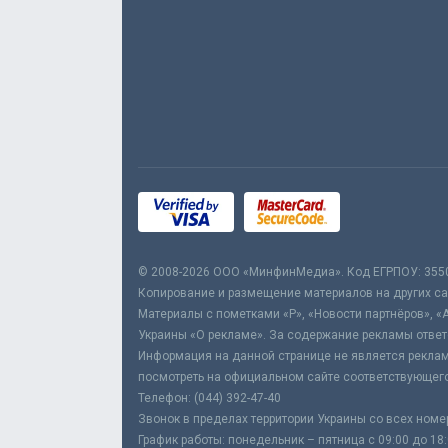
© 2008-2026 ООО «МинфинМедиа». Код ЕГРПОУ: 355
Копирование и размещение материалов на других сай
Материалы с пометками «Р», «Новости партнёров», «
Украины «О рекламе». За содержание рекламы ответ
Информация на данной странице не является реклам
посмотреть на официальном сайте соответствующего
Телефон: (044) 392-47-40
Звонок в пределах территории Украины со всех номе
График работы: понедельник – пятница с 09:00 до 18