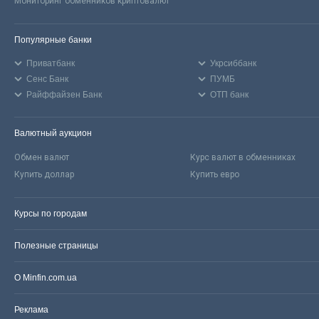
Мониторинг обменников криптовалют
Популярные банки
Приватбанк
Укрсиббанк
Сенс Банк
ПУМБ
Райффайзен Банк
ОТП банк
Валютный аукцион
Обмен валют
Курс валют в обменниках
Купить доллар
Купить евро
Курсы по городам
Полезные страницы
О Minfin.com.ua
Реклама