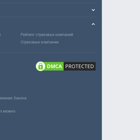
х
Рейтинг страховых компаний
Страховые компании
нимании Закона
ах можно