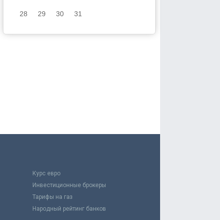
28
29
30
31
Курс евро
Инвестиционные брокеры
Тарифы на газ
Народный рейтинг банков