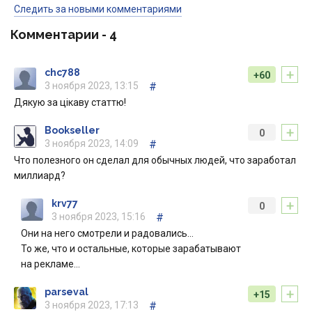
Следить за новыми комментариями
Комментарии -
4
+
chc788
+60
3 ноября 2023, 13:15
#
Дякую за цікаву статтю!
+
Bookseller
0
3 ноября 2023, 14:09
#
Что полезного он сделал для обычных людей, что заработал
миллиард?
+
krv77
0
3 ноября 2023, 15:16
#
Они на него смотрели и радовались…
То же, что и остальные, которые зарабатывают
на рекламе…
+
parseval
+15
3 ноября 2023, 17:13
#