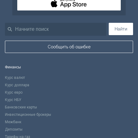
Доступно в
Найти
Сообщить об ошибке
Финансы
Курс валют
Курс доллара
Курс евро
Курс НБУ
Банковские карты
Инвестиционные брокеры
Межбанк
Депозиты
Тарифы на газ