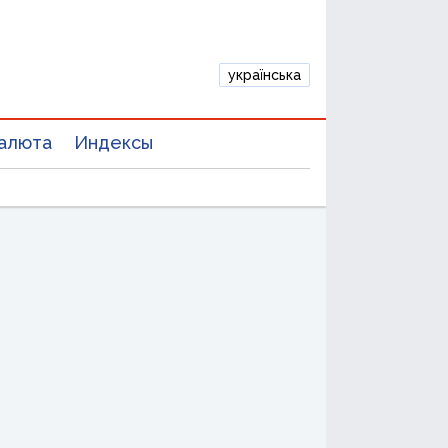
українська
алюта
Индексы