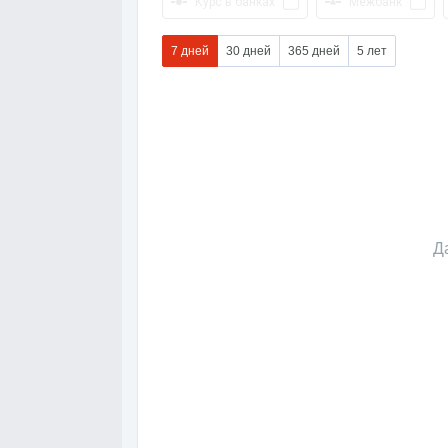
Курс в банках
Межбанк
7 дней
30 дней
365 дней
5 лет
Д