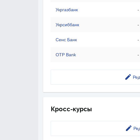
Укргазбанк
-
Укрсиббанк
-
Сенс Банк
-
OTP Bank
-
Ред
Кросс-курсы
Ре