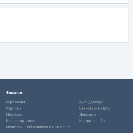
Финансы
Курс валют
Курс доллара
Курс НБУ
Банковские карты
Межбанк
Депозиты
Конвертер валют
Кредит онлайн
Мониторинг обменников криптовалют