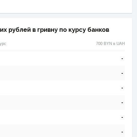
х рублей в гривну по курсу банков
урс
700 BYN в UAH
-
-
-
-
-
-