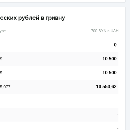
сских рублей в гривну
урс
700 BYN в UAH
0
10 500
5
10 500
5
10 553,62
5,077
-
-
-