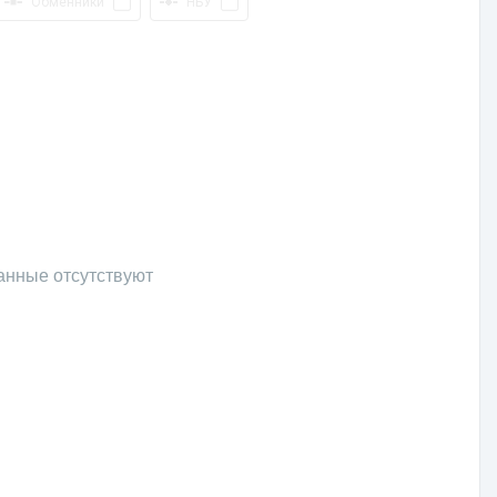
Обменники
НБУ
анные отсутствуют