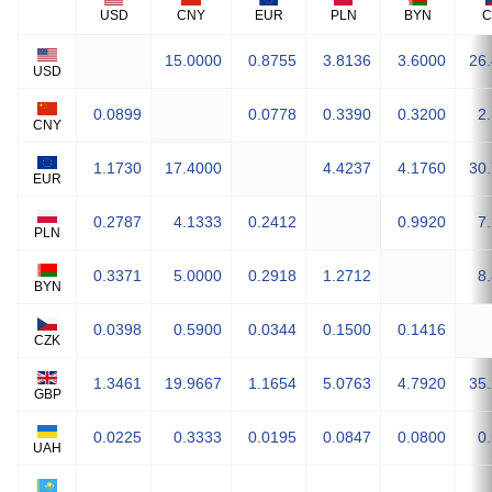
USD
CNY
EUR
PLN
BYN
C
15.0000
0.8755
3.8136
3.6000
26
USD
0.0899
0.0778
0.3390
0.3200
2
CNY
1.1730
17.4000
4.4237
4.1760
30
EUR
0.2787
4.1333
0.2412
0.9920
7
PLN
0.3371
5.0000
0.2918
1.2712
8
BYN
0.0398
0.5900
0.0344
0.1500
0.1416
CZK
1.3461
19.9667
1.1654
5.0763
4.7920
35
GBP
0.0225
0.3333
0.0195
0.0847
0.0800
0
UAH