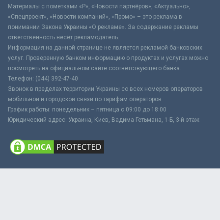
Материалы с пометками «Р», «Новости партнёров», «Актуально»,
«Спецпроект», «Новости компаний», «Промо» – это реклама в
понимании Закона Украины «О рекламе». За содержание рекламы
ответственность несёт рекламодатель.
Информация на данной странице не является рекламой банковских
услуг. Проверенную банком информацию о продуктах и услугах можно
посмотреть на официальном сайте соответствующего банка.
Телефон: (044) 392-47-40
Звонок в пределах территории Украины со всех номеров операторов
мобильной и городской связи по тарифам операторов
График работы: понедельник – пятница с 09:00 до 18:00
Юридический адрес: Украина, Киев, Вадима Гетьмана, 1-Б, 3-й этаж