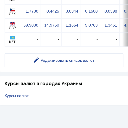
CNY
1.7700
0.4425
0.0344
0.1500
0.0398
0
CZK
59.9000
14.9750
1.1654
5.0763
1.3461
4
GBP
-
-
-
-
-
KZT
Редактировать список валют
Курсы валют в городах Украины
Курсы валют