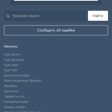
Найти
Сообщить об ошибке
Финансы
Курс валют
Курс доллара
Курс евро
Курс НБУ
Банковские карты
Инвестиционные брокеры
Межбанк
Депозиты
Тарифы на газ
Конвертер валют
Кредит онлайн