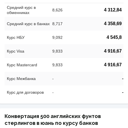
Средний курс в
4 312,84
8,626
обменниках
4 358,69
Средний курс в банках
8,717
4 545,8
Курс НБУ
9,092
4 916,67
Курс Visa
9,833
4 916,67
Курс Mastercard
9,833
-
Курс Межбанка
-
-
Курс для договоров
-
Конвертация 500 английских фунтов
стерлингов в юань по курсу банков