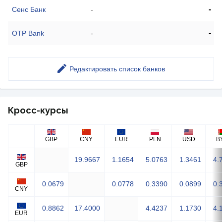
-
Сенс Банк
-
-
OTP Bank
-
Редактировать список банков
Кросс-курсы
GBP
CNY
EUR
PLN
USD
B
19.9667
1.1654
5.0763
1.3461
4.
GBP
0.0679
0.0778
0.3390
0.0899
0.
CNY
0.8862
17.4000
4.4237
1.1730
4.
EUR