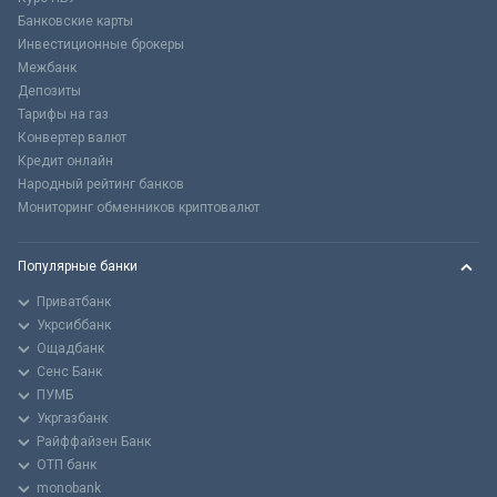
Банковские карты
Инвестиционные брокеры
Межбанк
Депозиты
Тарифы на газ
Конвертер валют
Кредит онлайн
Народный рейтинг банков
Мониторинг обменников криптовалют
Популярные банки
Приватбанк
Укрсиббанк
Ощадбанк
Сенс Банк
ПУМБ
Укргазбанк
Райффайзен Банк
ОТП банк
monobank