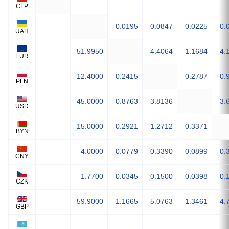
-
-
-
-
CLP
0.0195
0.0847
0.0225
0.
-
UAH
51.9950
4.4064
1.1684
4.
-
EUR
12.4000
0.2415
0.2787
0.
-
PLN
45.0000
0.8763
3.8136
3.
-
USD
15.0000
0.2921
1.2712
0.3371
-
BYN
4.0000
0.0779
0.3390
0.0899
0.
-
CNY
1.7700
0.0345
0.1500
0.0398
0.
-
CZK
59.9000
1.1665
5.0763
1.3461
4.
-
GBP
-
-
-
-
-