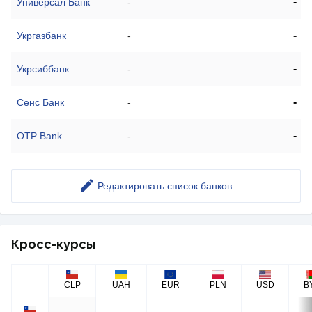
-
Универсал Банк
-
-
Укргазбанк
-
-
Укрсиббанк
-
-
Сенс Банк
-
-
OTP Bank
-
Редактировать список банков
Кросс-курсы
CLP
UAH
EUR
PLN
USD
B