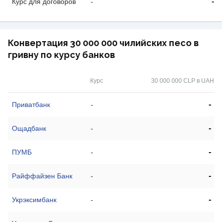
-
Курс для договоров
-
Конвертация 30 000 000 чилийских песо в
гривну по курсу банков
Курс
30 000 000 CLP в UAH
-
Приватбанк
-
-
Ощадбанк
-
-
ПУМБ
-
-
Райффайзен Банк
-
-
Укрэксимбанк
-