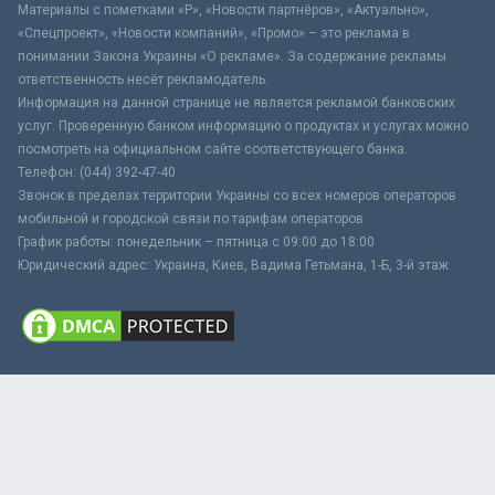
Материалы с пометками «Р», «Новости партнёров», «Актуально»,
«Спецпроект», «Новости компаний», «Промо» – это реклама в
понимании Закона Украины «О рекламе». За содержание рекламы
ответственность несёт рекламодатель.
Информация на данной странице не является рекламой банковских
услуг. Проверенную банком информацию о продуктах и услугах можно
посмотреть на официальном сайте соответствующего банка.
Телефон: (044) 392-47-40
Звонок в пределах территории Украины со всех номеров операторов
мобильной и городской связи по тарифам операторов
График работы: понедельник – пятница с 09:00 до 18:00
Юридический адрес: Украина, Киев, Вадима Гетьмана, 1-Б, 3-й этаж