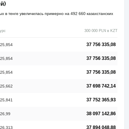
й)
ых в тенге увеличилась примерно на 492 660 казахстанских
урс
300 000 PLN в KZT
37 756 335,08
25,854
37 756 335,08
25,854
37 756 335,08
25,854
37 698 742,14
25,662
37 752 365,93
25,841
38 097 142,86
26,99
37 894 048,88
26,313