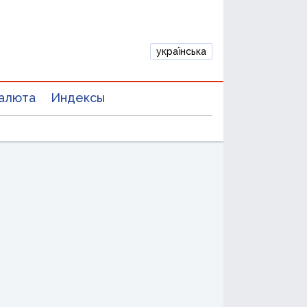
українська
алюта
Индексы