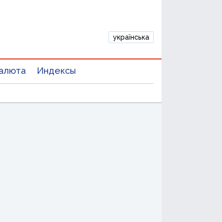
українська
алюта
Индексы