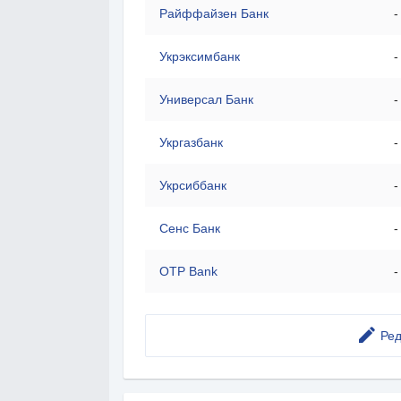
Райффайзен Банк
-
Укрэксимбанк
-
Универсал Банк
-
Укргазбанк
-
Укрсиббанк
-
Сенс Банк
-
OTP Bank
-
Ред