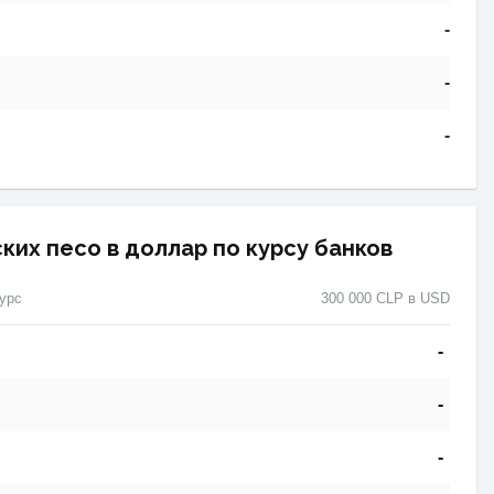
-
-
-
ких песо в доллар по курсу банков
урс
300 000 CLP в USD
-
-
-