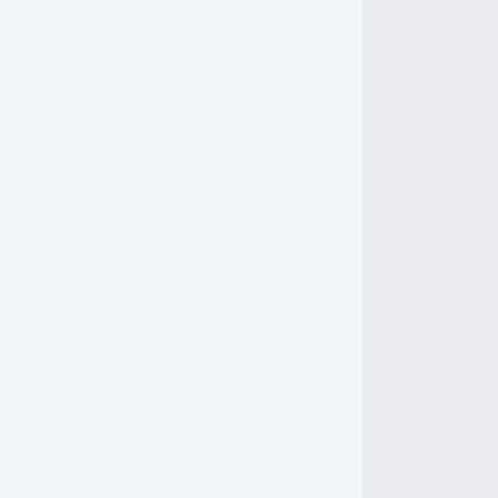
-
-
-
-
-
-
-