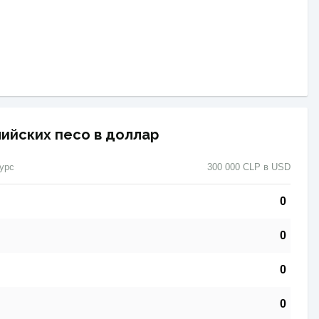
лийских песо в доллар
урс
300 000 CLP в USD
0
0
0
0