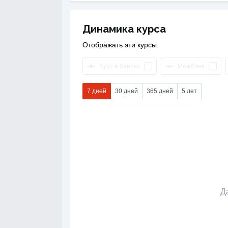
Динамика курса
Отображать эти курсы:
Курс в банках
Межбанк
7 дней
30 дней
365 дней
5 лет
Д