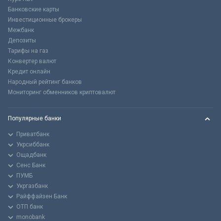
Банковские карты
Инвестиционные брокеры
Межбанк
Депозиты
Тарифы на газ
Конвертер валют
Кредит онлайн
Народный рейтинг банков
Мониторинг обменников криптовалют
Популярные банки
Приватбанк
Укрсиббанк
Ощадбанк
Сенс Банк
ПУМБ
Укргазбанк
Райффайзен Банк
ОТП банк
monobank