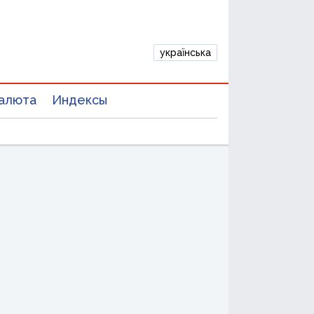
українська
алюта
Индексы