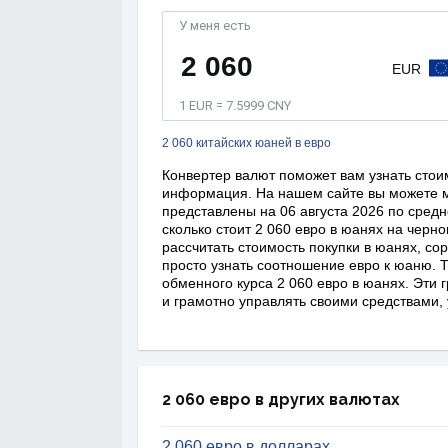
У меня есть
EUR
1 EUR = 7.5999 CNY
2 060 китайских юаней в евро
Конвертер валют поможет вам узнать стоим
информация. На нашем сайте вы можете м
представлены на 06 августа 2026 по средн
сколько стоит 2 060 евро в юанях на черн
рассчитать стоимость покупки в юанях, со
просто узнать соотношение евро к юаню. 
обменного курса 2 060 евро в юанях. Эти
и грамотно управлять своими средствами, 
2 060 евро в других валютах
2 060 евро в долларах