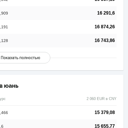
16 291,6
,909
16 874,26
,191
16 743,86
,128
Показать полностью
в юань
урс
2 060 EUR в CNY
15 379,08
,466
15 655,77
,6