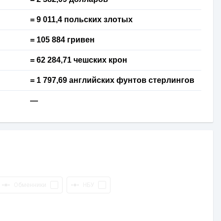
= 9 011,4 польских злотых
= 105 884 гривен
= 62 284,71 чешских крон
= 1 797,69 английских фунтов стерлингов
—
Обменники
НБУ