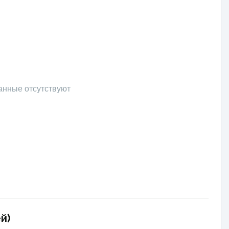
анные отсутствуют
й)