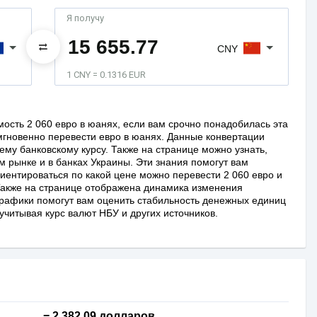
Я получу
CNY
1 CNY = 0.1316 EUR
ость 2 060 евро в юанях, если вам срочно понадобилась эта
гновенно перевести евро в юанях. Данные конвертации
ему банковскому курсу. Также на странице можно узнать,
ом рынке и в банках Украины. Эти знания помогут вам
риентироваться по какой цене можно перевести 2 060 евро и
Также на странице отображена динамика изменения
 графики помогут вам оценить стабильность денежных единиц
учитывая курс валют НБУ и других источников.
= 2 382,09 долларов