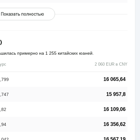
Показать полностью
)
ьшилась примерно на 1 255 китайских юаней.
урс
2 060 EUR в CNY
16 065,64
,799
15 957,8
,747
16 109,06
,82
16 356,62
,94
16 567,19
,042