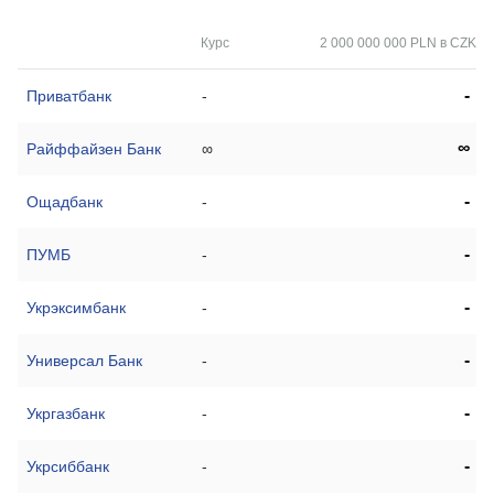
Курс
2 000 000 000 PLN в CZK
-
Приватбанк
-
∞
Райффайзен Банк
∞
-
Ощадбанк
-
-
ПУМБ
-
-
Укрэксимбанк
-
-
Универсал Банк
-
-
Укргазбанк
-
-
Укрсиббанк
-