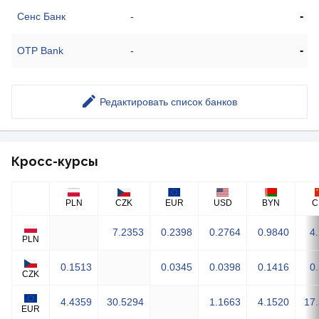
-
Сенс Банк
-
-
OTP Bank
-
Редактировать список банков
Кросс-курсы
PLN
CZK
EUR
USD
BYN
C
7.2353
0.2398
0.2764
0.9840
4
PLN
0.1513
0.0345
0.0398
0.1416
0
CZK
4.4359
30.5294
1.1663
4.1520
17
EUR