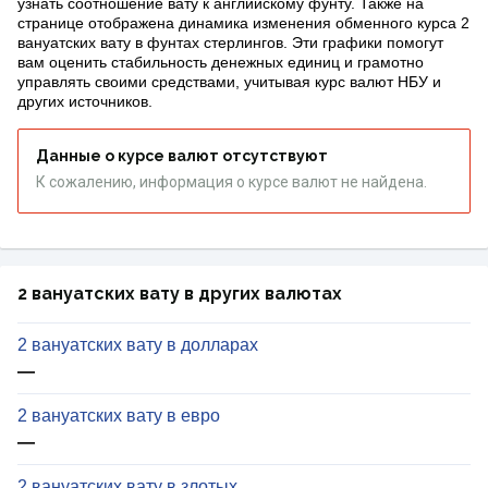
узнать соотношение вату к английскому фунту. Также на
странице отображена динамика изменения обменного курса 2
вануатских вату в фунтах стерлингов. Эти графики помогут
вам оценить стабильность денежных единиц и грамотно
управлять своими средствами, учитывая курс валют НБУ и
других источников.
Данные о курсе валют отсутствуют
К сожалению, информация о курсе валют не найдена.
2 вануатских вату в других валютах
2 вануатских вату в долларах
—
2 вануатских вату в евро
—
2 вануатских вату в злотых