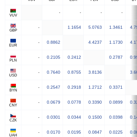
-
-
-
-
VUV
1.1654
5.0763
1.3461
4.7
-
GBP
0.8862
4.4237
1.1730
4.1
-
EUR
0.2105
0.2412
0.2787
0.9
-
PLN
0.7640
0.8755
3.8136
3.6
-
USD
0.2547
0.2918
1.2712
0.3371
-
BYN
0.0679
0.0778
0.3390
0.0899
0.3
-
CNY
0.0301
0.0344
0.1500
0.0398
0.1
-
CZK
0.0170
0.0195
0.0847
0.0225
0.0
-
UAH