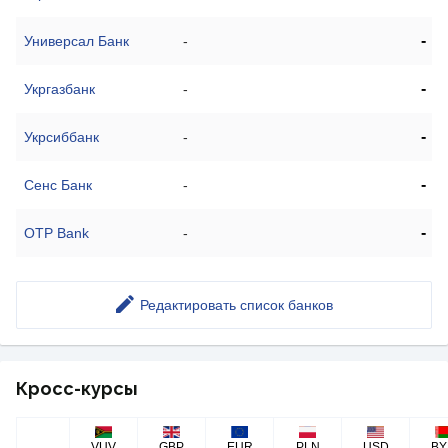
-
Универсал Банк
-
-
Укргазбанк
-
-
Укрсиббанк
-
-
Сенс Банк
-
-
OTP Bank
-
Редактировать список банков
Кросс-курсы
VUV
GBP
EUR
PLN
USD
BY