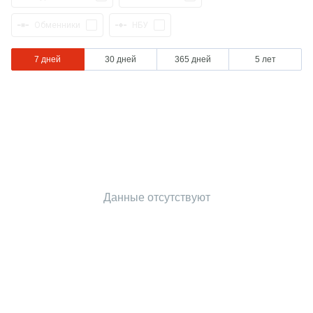
Обменники
НБУ
7 дней
30 дней
365 дней
5 лет
Данные отсутствуют