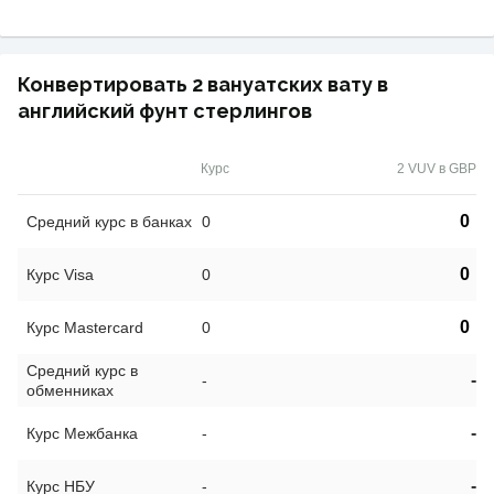
Конвертировать 2 вануатских вату в
английский фунт стерлингов
Курс
2 VUV в GBP
0
Средний курс в банках
0
0
Курс Visa
0
0
Курс Mastercard
0
Средний курс в
-
-
обменниках
-
Курс Межбанка
-
-
Курс НБУ
-