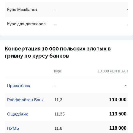
-
Курс Межбанка
-
-
Курс для договоров
-
Конвертация 10 000 польских злотых в
гривну по курсу банков
Курс
10 000 PLN в UAH
-
Приватбанк
-
113 000
Райффайзен Банк
11,3
113 500
Ощадбанк
11,35
118 000
ПУМБ
11,8