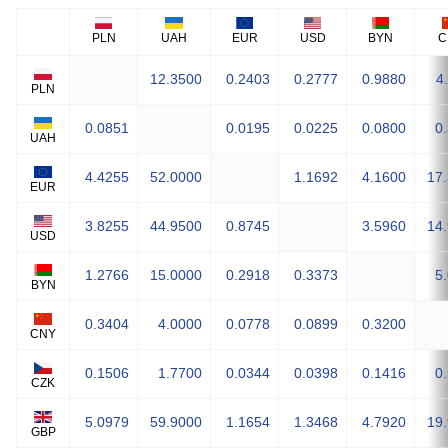
PLN
UAH
EUR
USD
BYN
C
12.3500
0.2403
0.2777
0.9880
4
PLN
0.0851
0.0195
0.0225
0.0800
0
UAH
4.4255
52.0000
1.1692
4.1600
17
EUR
3.8255
44.9500
0.8745
3.5960
14
USD
1.2766
15.0000
0.2918
0.3373
5
BYN
0.3404
4.0000
0.0778
0.0899
0.3200
CNY
0.1506
1.7700
0.0344
0.0398
0.1416
0
CZK
5.0979
59.9000
1.1654
1.3468
4.7920
19
GBP