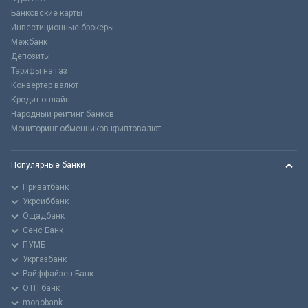
Банковские карты
Инвестиционные брокеры
Межбанк
Депозиты
Тарифы на газ
Конвертер валют
Кредит онлайн
Народный рейтинг банков
Мониторинг обменников криптовалют
Популярные банки
Приватбанк
Укрсиббанк
Ощадбанк
Сенс Банк
ПУМБ
Укргазбанк
Райффайзен Банк
ОТП банк
monobank