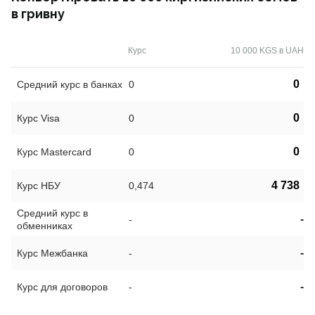
в гривну
Курс
10 000 KGS в UAH
0
Средний курс в банках
0
0
Курс Visa
0
0
Курс Mastercard
0
4 738
Курс НБУ
0,474
Средний курс в
-
-
обменниках
-
Курс Межбанка
-
-
Курс для договоров
-