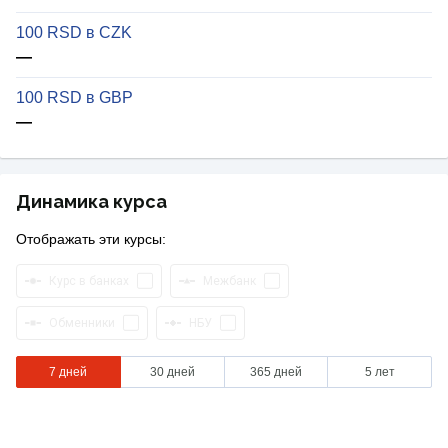
100 RSD в CZK
—
100 RSD в GBP
—
Динамика курса
Отображать эти курсы:
Курс в банках
Межбанк
Обменники
НБУ
7 дней
30 дней
365 дней
5 лет