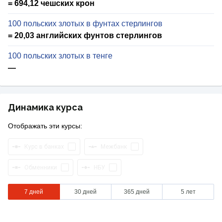
= 694,12 чешских крон
100 польских злотых в фунтах стерлингов
= 20,03 английских фунтов стерлингов
100 польских злотых в тенге
—
Динамика курса
Отображать эти курсы:
Курс в банках
Межбанк
Обменники
НБУ
7 дней
30 дней
365 дней
5 лет