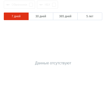
Обменники
НБУ
7 дней
30 дней
365 дней
5 лет
Данные отсутствуют