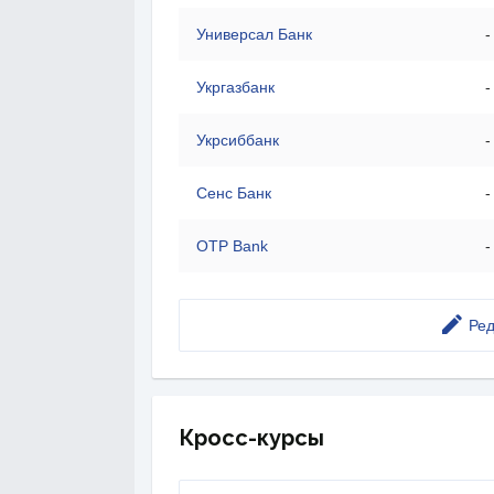
Универсал Банк
-
Укргазбанк
-
Укрсиббанк
-
Сенс Банк
-
OTP Bank
-
Ред
Кросс-курсы