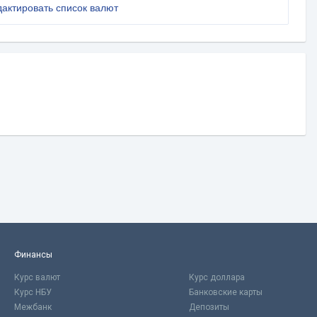
дактировать список валют
Финансы
Курс валют
Курс доллара
Курс НБУ
Банковские карты
Межбанк
Депозиты