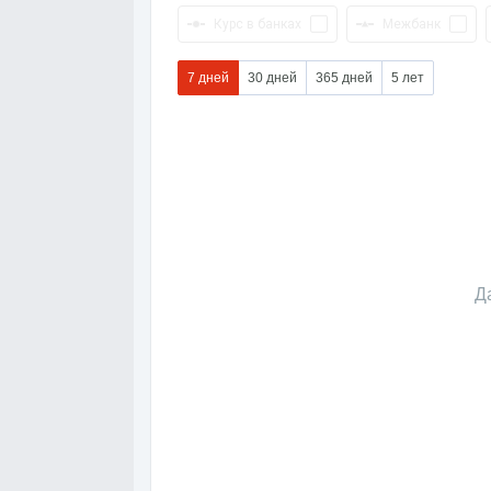
Курс в банках
Межбанк
7 дней
30 дней
365 дней
5 лет
Д