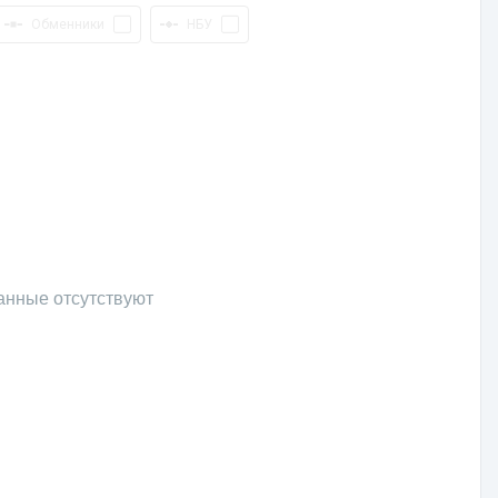
Обменники
НБУ
анные отсутствуют