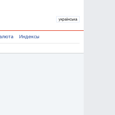
українська
алюта
Индексы