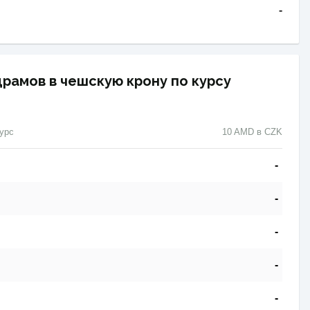
-
драмов в чешскую крону по курсу
урс
10 AMD в CZK
-
-
-
-
-