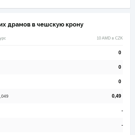
их драмов в чешскую крону
урс
10 AMD в CZK
0
0
0
0,49
,049
-
-