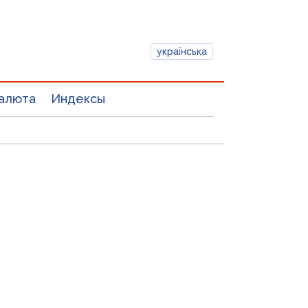
українська
алюта
Индексы