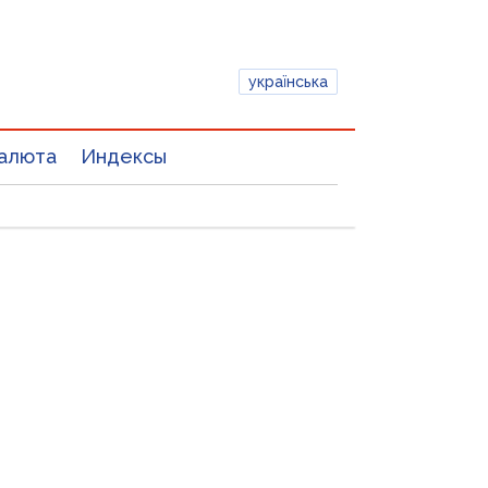
українська
алюта
Индексы