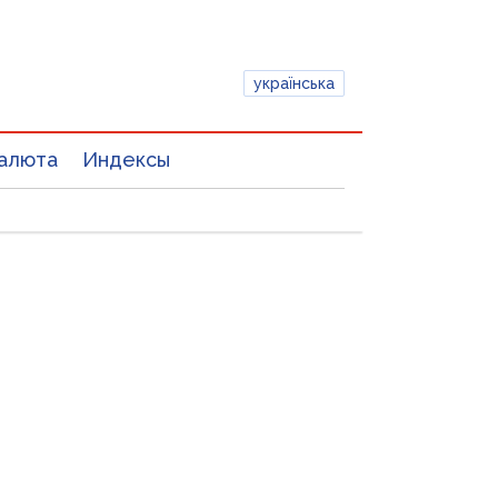
українська
алюта
Индексы