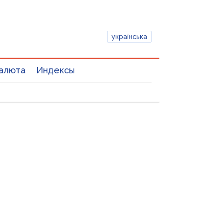
українська
алюта
Индексы