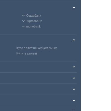
Ощадбанк
Укргазбанк
monobank
Курс валют на черном рынке
Купить злотый