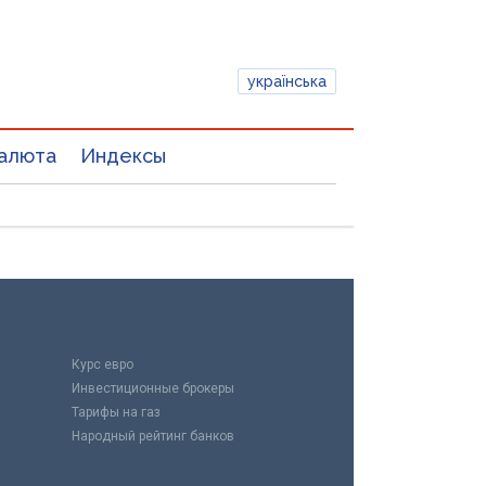
українська
алюта
Индексы
Курс евро
Инвестиционные брокеры
Тарифы на газ
Народный рейтинг банков