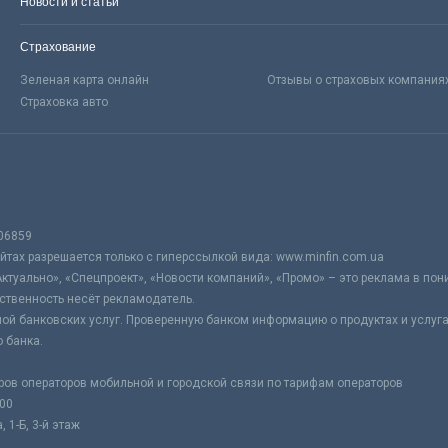
Новости и статьи
Страхование
Зеленая карта онлайн
Отзывы о страховых компания
Страховка авто
06859
тах разрешается только с гиперссылкой вида: www.minfin.com.ua
Актуально», «Спецпроект», «Новости компаний», «Промо» – это реклама в по
ственность несёт рекламодатель.
ой банковских услуг. Проверенную банком информацию о продуктах и услуг
 банка.
ров операторов мобильной и городской связи по тарифам операторов
:00
 1-Б, 3-й этаж