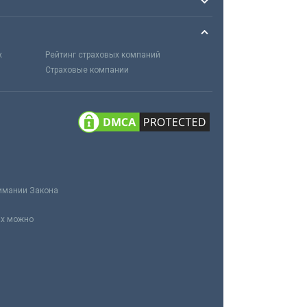
х
Рейтинг страховых компаний
Страховые компании
нимании Закона
ах можно