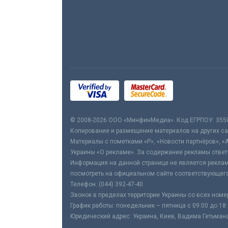
© 2008-2026 ООО «МинфинМедиа». Код ЕГРПОУ: 355
Копирование и размещение материалов на других сай
Материалы с пометками «Р», «Новости партнёров», «
Украины «О рекламе». За содержание рекламы ответ
Информация на данной странице не является реклам
посмотреть на официальном сайте соответствующего
Телефон: (044) 392-47-40
Звонок в пределах территории Украины со всех номе
График работы: понедельник – пятница с 09:00 до 18
Юридический адрес: Украина, Киев, Вадима Гетьмана,