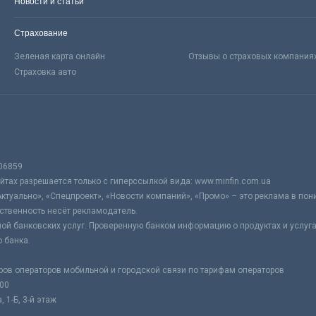
Новости и статьи
Страхование
Зеленая карта онлайн
Отзывы о страховых компания
Страховка авто
06859
тах разрешается только с гиперссылкой вида: www.minfin.com.ua
Актуально», «Спецпроект», «Новости компаний», «Промо» – это реклама в по
ственность несёт рекламодатель.
ой банковских услуг. Проверенную банком информацию о продуктах и услуг
 банка.
ров операторов мобильной и городской связи по тарифам операторов
:00
 1-Б, 3-й этаж