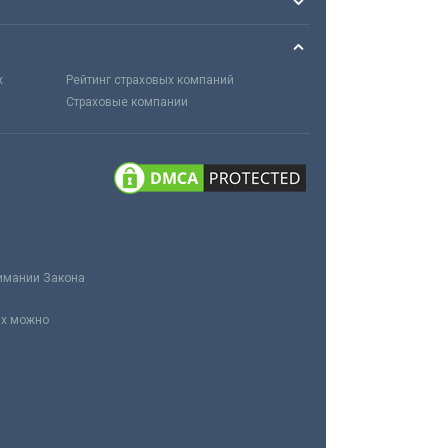
х
Рейтинг страховых компаний
Страховые компании
нимании Закона
ах можно