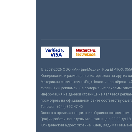
© 2008-2026 ООО «МинфинМедиа». Код ЕГРПОУ: 355
Копирование и размещение материалов на других сай
Материалы с пометками «Р», «Новости партнёров», «
Украины «О рекламе». За содержание рекламы ответ
Информация на данной странице не является реклам
посмотреть на официальном сайте соответствующего
Телефон: (044) 392-47-40
Звонок в пределах территории Украины со всех номе
График работы: понедельник – пятница с 09:00 до 18
Юридический адрес: Украина, Киев, Вадима Гетьмана,