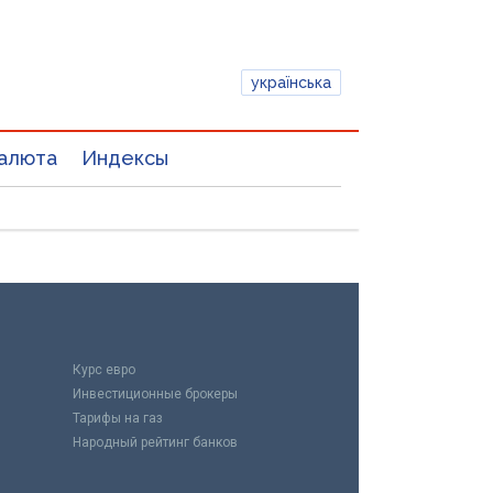
українська
алюта
Индексы
Курс евро
Инвестиционные брокеры
Тарифы на газ
Народный рейтинг банков