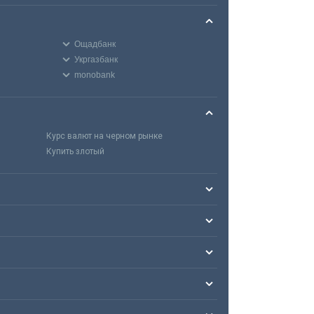
Ощадбанк
Укргазбанк
monobank
Курс валют на черном рынке
Купить злотый