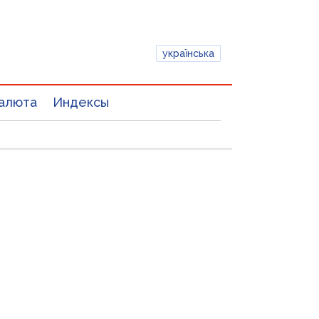
українська
алюта
Индексы