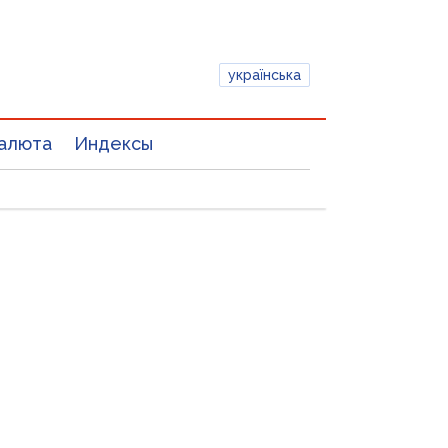
українська
алюта
Индексы