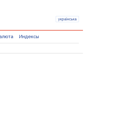
українська
алюта
Индексы