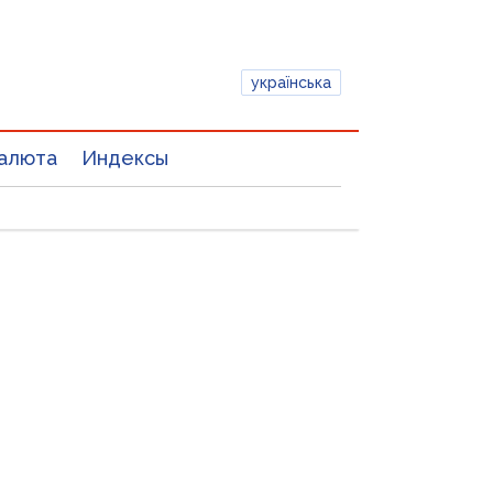
українська
алюта
Индексы