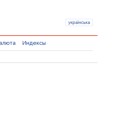
українська
алюта
Индексы