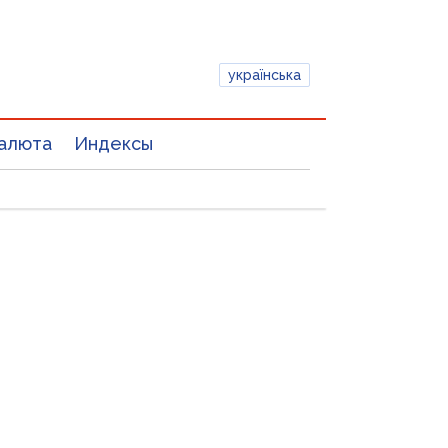
українська
алюта
Индексы