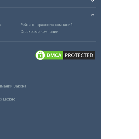
х
Рейтинг страховых компаний
Страховые компании
нимании Закона
ах можно