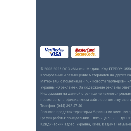
© 2008-2026 ООО «МинфинМедиа». Код ЕГРПОУ: 355
Копирование и размещение материалов на других сай
Материалы с пометками «Р», «Новости партнёров», «
Украины «О рекламе». За содержание рекламы ответ
Информация на данной странице не является реклам
посмотреть на официальном сайте соответствующего
Телефон: (044) 392-47-40
Звонок в пределах территории Украины со всех номе
График работы: понедельник – пятница с 09:00 до 18
Юридический адрес: Украина, Киев, Вадима Гетьмана,