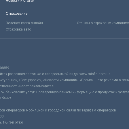
Новости и статьи
Страхование
Зеленая карта онлайн
Отзывы о страховых компания
Страховка авто
06859
тах разрешается только с гиперссылкой вида: www.minfin.com.ua
Актуально», «Спецпроект», «Новости компаний», «Промо» – это реклама в по
ственность несёт рекламодатель.
ой банковских услуг. Проверенную банком информацию о продуктах и услуг
 банка.
ров операторов мобильной и городской связи по тарифам операторов
:00
 1-Б, 3-й этаж