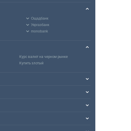
Ощадбанк
Укргазбанк
monobank
Курс валют на черном рынке
Купить злотый