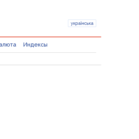
українська
алюта
Индексы