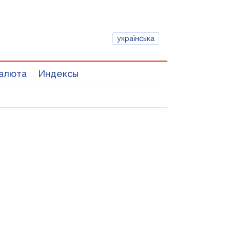
українська
алюта
Индексы