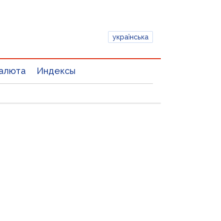
українська
алюта
Индексы