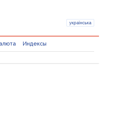
українська
алюта
Индексы