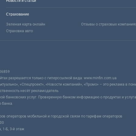
Новости и статьи
Страхование
Зеленая карта онлайн
Отзывы о страховых компания
Страховка авто
06859
тах разрешается только с гиперссылкой вида: www.minfin.com.ua
Актуально», «Спецпроект», «Новости компаний», «Промо» – это реклама в по
ственность несёт рекламодатель.
ой банковских услуг. Проверенную банком информацию о продуктах и услуг
 банка.
ров операторов мобильной и городской связи по тарифам операторов
:00
 1-Б, 3-й этаж