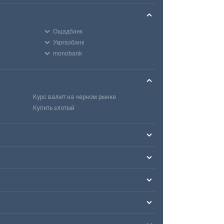
Ощадбанк
Укргазбанк
monobank
Курс валют на черном рынке
Купить злотый