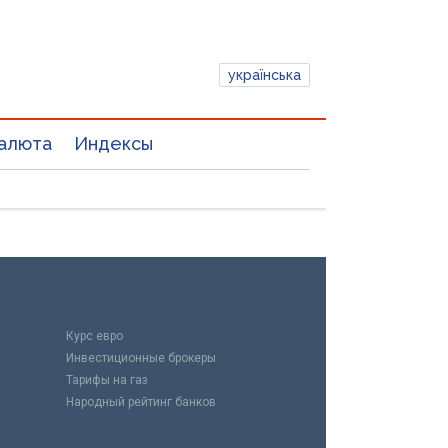
українська
алюта
Индексы
Курс евро
Инвестиционные брокеры
Тарифы на газ
Народный рейтинг банков