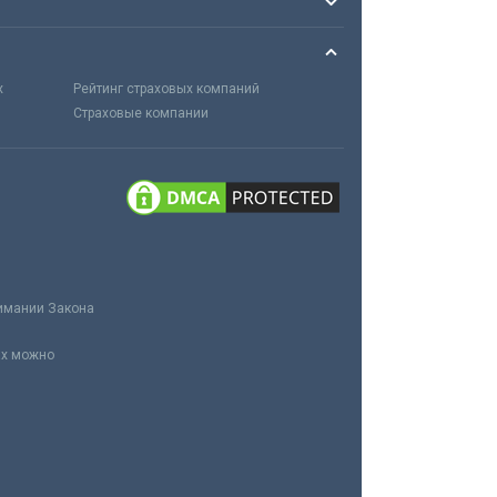
х
Рейтинг страховых компаний
Страховые компании
нимании Закона
ах можно