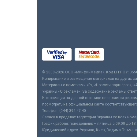
© 2008-2026 ООО «МинфинМедиа». Код ЕГРПОУ: 355
Копирование и размещение материалов на других сай
Материалы с пометками «Р», «Новости партнёров», «
Украины «О рекламе». За содержание рекламы ответ
Информация на данной странице не является реклам
посмотреть на официальном сайте соответствующего
Телефон: (044) 392-47-40
Звонок в пределах территории Украины со всех номе
График работы: понедельник – пятница с 09:00 до 18
Юридический адрес: Украина, Киев, Вадима Гетьмана,