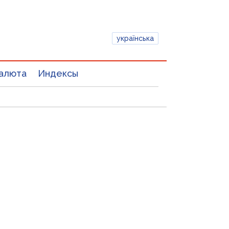
українська
алюта
Индексы