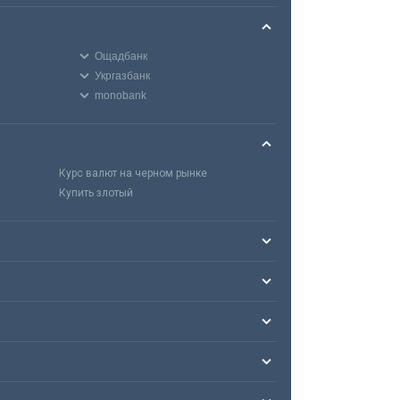
Ощадбанк
Укргазбанк
monobank
Курс валют на черном рынке
Купить злотый