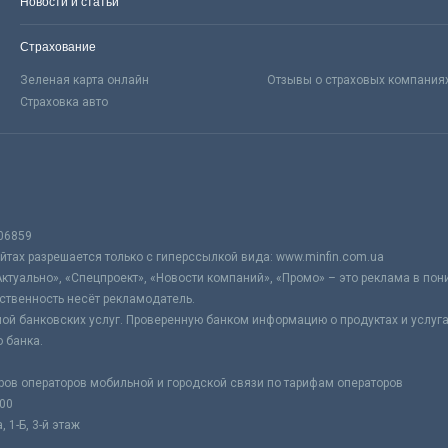
Новости и статьи
Страхование
Зеленая карта онлайн
Отзывы о страховых компания
Страховка авто
06859
тах разрешается только с гиперссылкой вида: www.minfin.com.ua
Актуально», «Спецпроект», «Новости компаний», «Промо» – это реклама в по
ственность несёт рекламодатель.
ой банковских услуг. Проверенную банком информацию о продуктах и услуг
 банка.
ров операторов мобильной и городской связи по тарифам операторов
:00
 1-Б, 3-й этаж