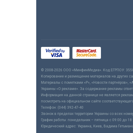
© 2008-2026 ООО «МинфинМедиа». Код ЕГРПОУ: 355
Копирование и размещение материалов на других сай
Материалы с пометками «Р», «Новости партнёров», «
Украины «О рекламе». За содержание рекламы ответ
Информация на данной странице не является реклам
посмотреть на официальном сайте соответствующего
Телефон: (044) 392-47-40
Звонок в пределах территории Украины со всех номе
График работы: понедельник – пятница с 09:00 до 18
Юридический адрес: Украина, Киев, Вадима Гетьмана,