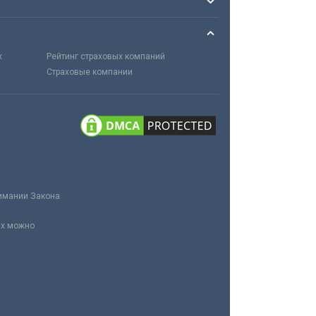
х
Рейтинг страховых компаний
Страховые компании
нимании Закона
ах можно