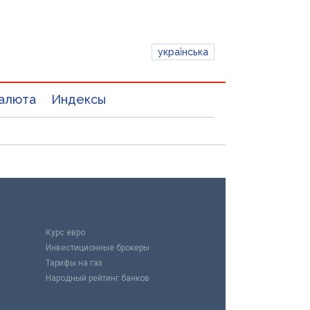
українська
алюта
Индексы
Курс евро
Инвестиционные брокеры
Тарифы на газ
Народный рейтинг банков