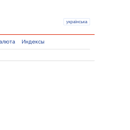
українська
алюта
Индексы