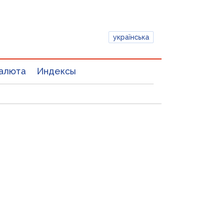
українська
алюта
Индексы