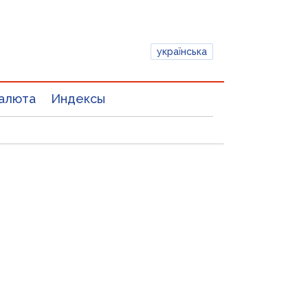
українська
алюта
Индексы