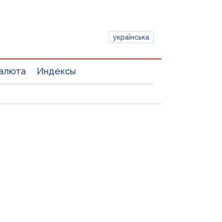
українська
алюта
Индексы