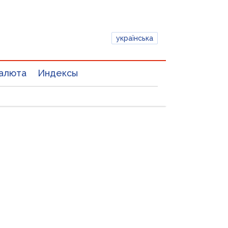
українська
алюта
Индексы