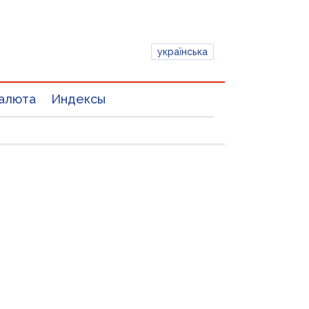
українська
алюта
Индексы