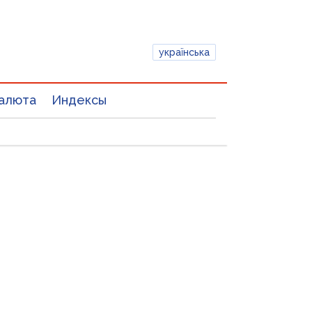
українська
алюта
Индексы