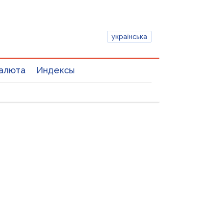
українська
алюта
Индексы